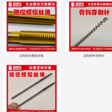
定制防松螺母丝锥
定制骨科穿刺针