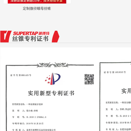
定制微径螺母丝锥