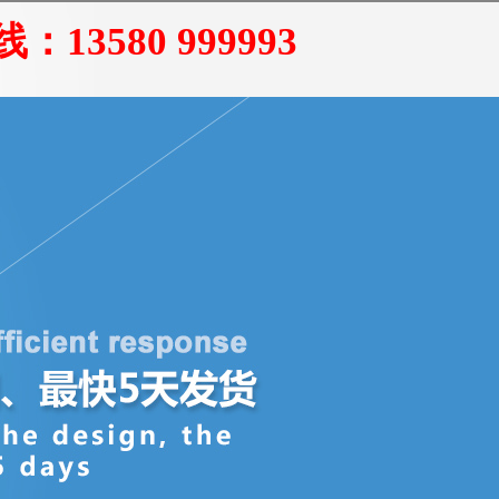
线：
13580 999993