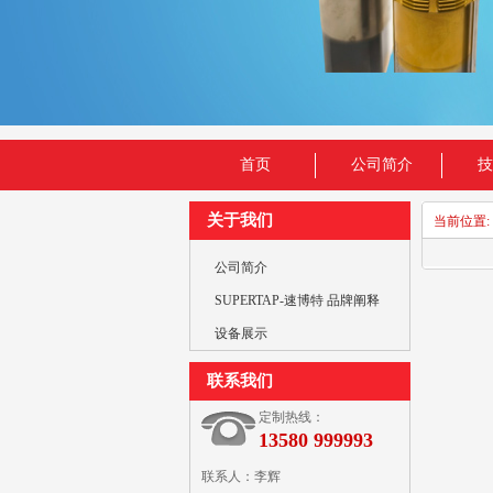
首页
公司简介
技
关于我们
当前位置:
公司简介
SUPERTAP-速博特 品牌阐释
设备展示
联系我们
定制热线：
13580 999993
联系人：李辉